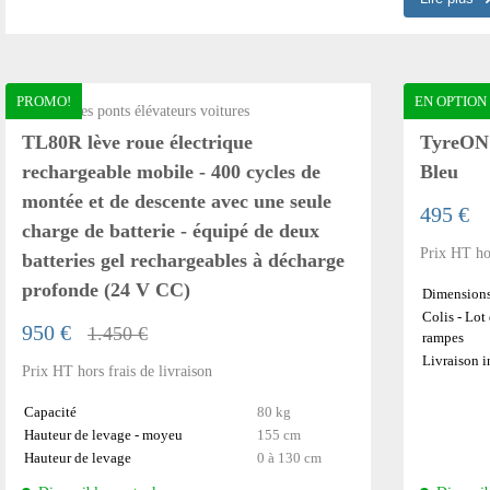
PROMO!
EN OPTION
Accessoires ponts élévateurs voitures
Accessoires
TL80R lève roue électrique
TyreON 
rechargeable mobile - 400 cycles de
Bleu
montée et de descente avec une seule
495 €
charge de batterie - équipé de deux
Prix HT hor
batteries gel rechargeables à décharge
profonde (24 V CC)
Dimension
Colis - Lot
950 €
1.450 €
rampes
Livraison i
Prix HT hors frais de livraison
Capacité
80 kg
Hauteur de levage - moyeu
155 cm
Hauteur de levage
0 à 130 cm