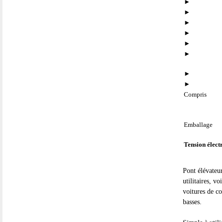
►
►
►
►
►
►
►
►
Compris
Emballage
Tension élect
Pont élévateu
utilitaires, v
voitures de c
basses.