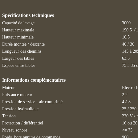
Spécifications techniques
Capacité de levage
3000
Hauteur maximale
190,5 (1
Hauteur minimale
10,5
Durée montée / descente
40 / 30
Longueur des chemins
145 à 20
Largeur des tables
63,5
Espace entre tables
75 à 85 c
Informations complémentaires
Moteur
Electro-
Puissance moteur
2.2
Pression de service - air comprimé
4 à 8
Pression hydraulique
25 / 250
Tension
220 V / 
Protection / différentiel
16 ou 20
Niveau sonore
<= 75
Poids, hors pupitre de commande
900