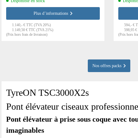
Disponible en stock
Disponib
Plus d’informations
1.140,- € TTC (TVA 20%)
594,- € 
1.149,50 € TTC (TVA 21%)
598,95 €
(Prix hors frais de livraison)
(Prix hors fra
Nos offres packs
TyreON TSC3000X2s
Pont élévateur ciseaux professionn
Pont élévateur à prise sous coque avec tou
imaginables