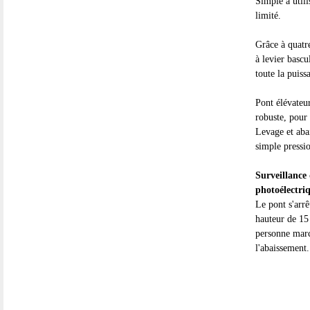
Simple à utili
limité.
Grâce à quatr
à levier basc
toute la puiss
Pont élévateur
robuste, pour
Levage et aba
simple pressi
Surveillance 
photoélectri
Le pont s'arr
hauteur de 15
personne marc
l'abaissement.