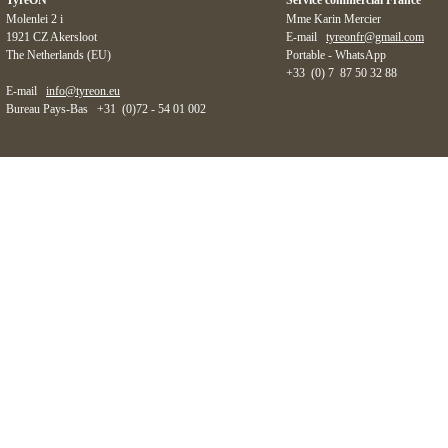
Molenlei 2 i
Mme Karin Mercier
1921 CZ Akersloot
E-mail
tyreonfr@gmail.com
The Netherlands (EU)
Portable - WhatsApp
+33 (0) 7 87 50 32 88
E-mail
info@tyreon.eu
Bureau Pays-Bas +31 (0)72 - 54 01 002