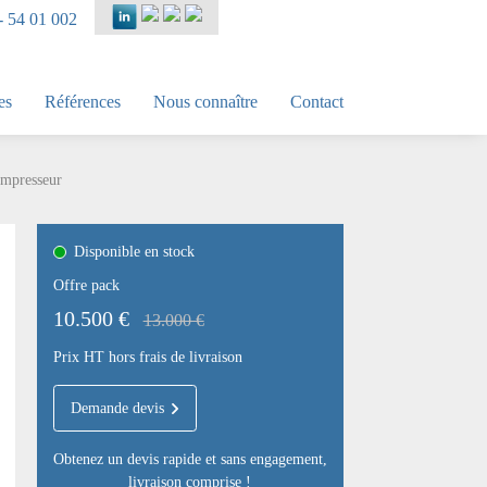
- 54 01 002
es
Références
Nous connaître
Contact
ompresseur
Disponible en stock
Offre pack
10.500 €
13.000 €
Prix HT hors frais de livraison
Demande devis
Obtenez un devis rapide et sans engagement,
livraison comprise !