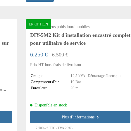
EN OPTION
Démonte pneus poids lourd mobiles
DIY-5M2 Kit d'installation encastré complet
n sur
pour utilitaire de service
6.250 €
6.500 €
Prix HT hors frais de livraison
Groupe
12,5 kVA - Démarrage électrique
Compresseur d'air
10 Bar
Enrouleur
20 m
cm ↔
Disponible en stock
Plus d’informations
7.500,- € TTC (TVA 20%)