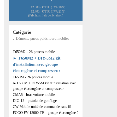
12.600,- € TTC (TVA 20%)
12.705,- € TTC (TVA 21%)
(Prix hors frais de livraison)
Catégorie
Démonte pneus poids lourd mobiles
T650M2 - 26 pouces mobile
► T650M2 + DIY-5M2 kit
d'installation avec groupe
électrogène et compresseur
T650M - 26 pouces mobile
►T650M + DIY-5M kit d'installation avec
groupe électrogène et compresseur
CMA5 - bras voiture mobile
DIG-12 - pistolet de gonflage
CW-Mobile unité de commande sans fil
FOGO FV 13000 TE - groupe électrogène à